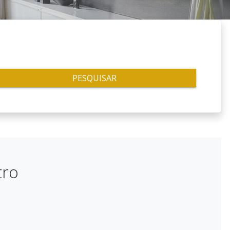
PESQUISAR
tro