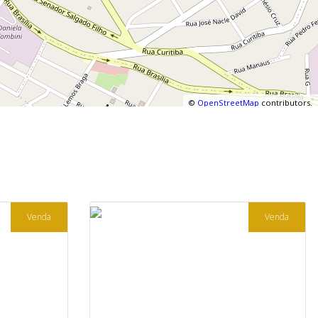
©
OpenStreetMap
contributors.
Venda
Venda