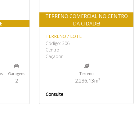
TERRENO COMERCIAL NO CENTRO
E
DA CIDADE!
TERRENO / LOTE
Código: 306
Centro
Caçador
os
Garagens
Terreno
2
2.236,13m²
Consulte