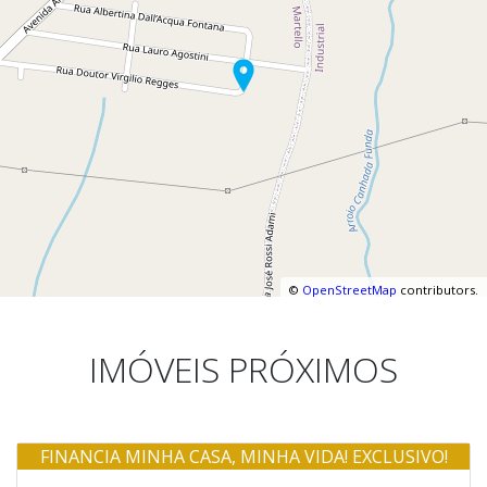
©
OpenStreetMap
contributors.
IMÓVEIS PRÓXIMOS
FINANCIA MINHA CASA, MINHA VIDA! EXCLUSIVO!
Venda