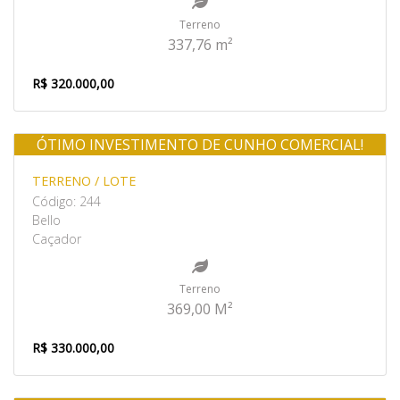
Terreno
337,76 m²
R$ 320.000,00
ÓTIMO INVESTIMENTO DE CUNHO COMERCIAL!
Venda
TERRENO / LOTE
Código: 244
Bello
Caçador
Terreno
369,00 M²
R$ 330.000,00