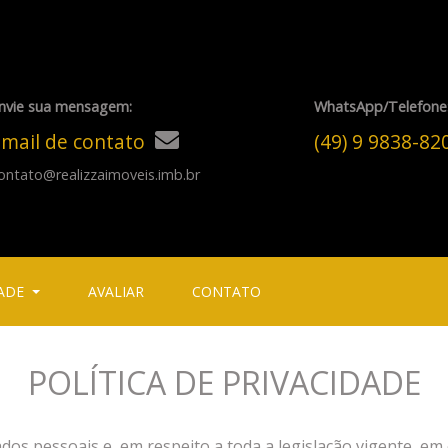
nvie sua mensagem:
WhatsApp/Telefone
mail de contato
(49) 9 9838-8
ontato@realizzaimoveis.imb.br
ADE
AVALIAR
CONTATO
POLÍTICA DE PRIVACIDADE
s pessoais e, em respeito a toda a legislação vigente, em 