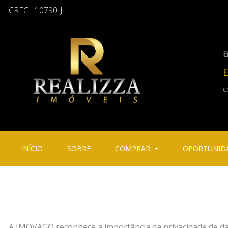
CRECI: 10790-J
E
E
c
(CURRENT)
(CURRENT)
INÍCIO
SOBRE
COMPRAR
OPORTUNID
A IMOVAGO reconhece a importância da privacidade de dado