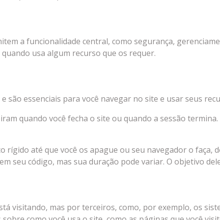
item a funcionalidade central, como segurança, gerenciamen
u quando usa algum recurso que os requer.
 e são essenciais para você navegar no site e usar seus recu
iram quando você fecha o site ou quando a sessão termina.
o rígido até que você os apague ou seu navegador o faça, 
m seu código, mas sua duração pode variar. O objetivo dele
stá visitando, mas por terceiros, como, por exemplo, os sis
bre como você usa o site, como as páginas que você visitou