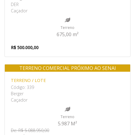
DER
Caçador
Terreno
675,00 m²
R$ 500.000,00
TERRENO COMERCIAL PRÓXIMO AO SENAI
Venda
TERRENO / LOTE
Código: 339
Berger
Caçador
Terreno
5.987 M²
De: R$ 5.088.950,00