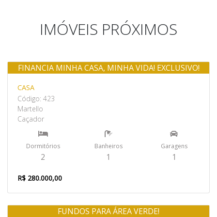
IMÓVEIS PRÓXIMOS
FINANCIA MINHA CASA, MINHA VIDA! EXCLUSIVO!
Venda
CASA
Código: 423
Martello
Caçador
Dormitórios
Banheiros
Garagens
2
1
1
R$ 280.000,00
FUNDOS PARA ÁREA VERDE!
Venda