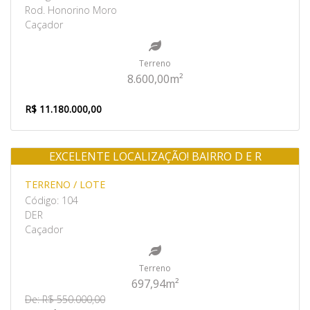
Rod. Honorino Moro
Caçador
Terreno
8.600,00m²
R$ 11.180.000,00
EXCELENTE LOCALIZAÇÃO! BAIRRO D E R
Venda
TERRENO / LOTE
Código: 104
DER
Caçador
Terreno
697,94m²
De: R$ 550.000,00