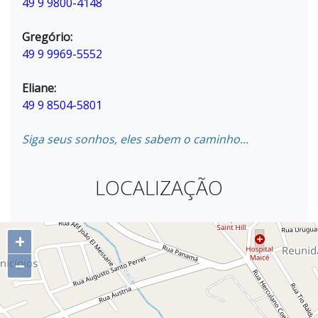
49 9 9800-4148
Gregório:
49 9 9969-5552
Eliane:
49 9 8504-5801
Siga seus sonhos, eles sabem o caminho...
LOCALIZAÇÃO
+
−