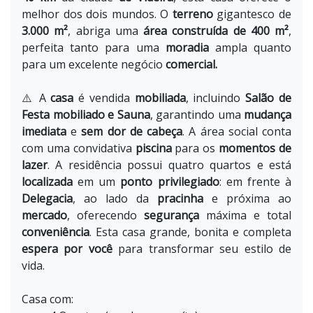
melhor dos dois mundos. O
terreno
gigantesco de
3.000 m²
, abriga uma
área construída de 400 m²
,
perfeita tanto para uma
moradia
ampla quanto
para um excelente negócio
comercial.
⚠️ A
casa
é vendida
mobiliada
, incluindo
Salão de
Festa mobiliado e Sauna
, garantindo uma
mudança
imediata
e
sem dor de cabeça
. A área social conta
com uma convidativa
piscina
para os
momentos de
lazer
. A residência possui quatro quartos e está
localizada
em um
ponto privilegiado
: em frente à
Delegacia
, ao lado da
pracinha
e próxima ao
mercado
, oferecendo
segurança
máxima e total
conveniência
. Esta casa grande, bonita e completa
espera por você
para transformar seu estilo de
vida.
Casa com: