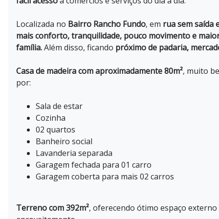
fácil acesso
a comércios e serviços do dia a dia.
Localizada no
Bairro Rancho Fundo
, em
rua sem saída e
mais conforto, tranquilidade, pouco movimento e maio
família.
Além disso, ficando
próximo de padaria, mercad
Casa de madeira com aproximadamente 80m²
, muito b
por:
Sala de estar
Cozinha
02 quartos
Banheiro social
Lavanderia separada
Garagem fechada para 01 carro
Garagem coberta para mais 02 carros
Terreno com 392m²
, oferecendo ótimo espaço externo 