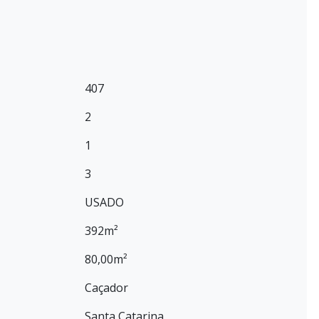
407
2
1
3
USADO
392m²
80,00m²
Caçador
Santa Catarina