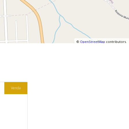
©
OpenStreetMap
contributors.
Venda