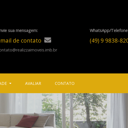
nvie sua mensagem:
WhatsApp/Telefone
mail de contato
(49) 9 9838-8
ontato@realizzaimoveis.imb.br
ADE
AVALIAR
CONTATO