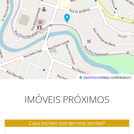
©
OpenStreetMap
contributors.
IMÓVEIS PRÓXIMOS
Casa incrível com terreno incrível?
Venda